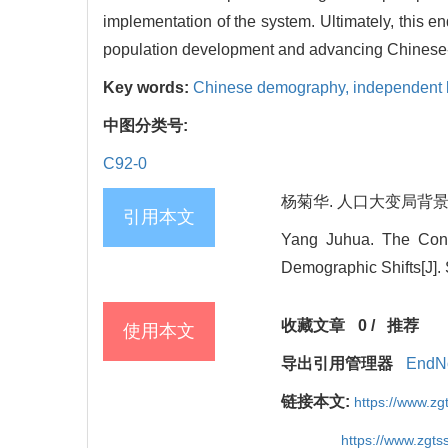
implementation of the system. Ultimately, this en
population development and advancing Chinese-
Key words:
Chinese demography,
independent
中图分类号:
C92-0
杨菊华. 人口大变局背景下中
引用本文
Yang Juhua. The Cons
Demographic Shifts[J]. 
收藏文章
0
/
推荐
使用本文
导出引用管理器
EndN
链接本文:
https://www.zg
https://www.zgts