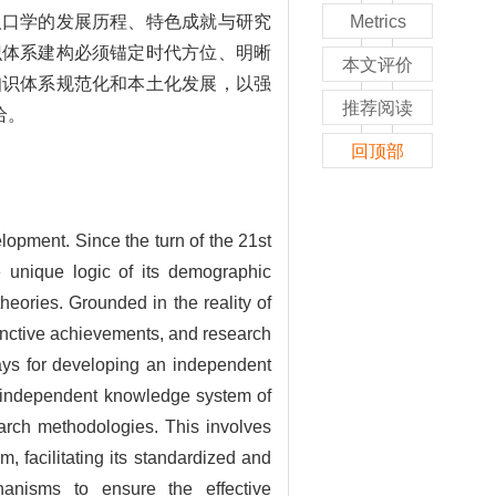
人口学的发展历程、特色成就与研究
Metrics
识体系建构必须锚定时代方位、明晰
本文评价
知识体系规范化和本土化发展，以强
推荐阅读
给。
回顶部
opment. Since the turn of the 21st
e unique logic of its demographic
eories. Grounded in the reality of
tinctive achievements, and research
ways for developing an independent
s independent knowledge system of
search methodologies. This involves
, facilitating its standardized and
hanisms to ensure the effective