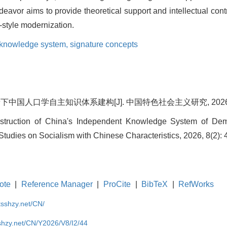
deavor aims to provide theoretical support and intellectual cont
style modernization.
 knowledge system,
signature concepts
国人口学自主知识体系建构[J]. 中国特色社会主义研究, 2026, 8(2
truction of China's Independent Knowledge System of Dem
Studies on Socialism with Chinese Characteristics, 2026, 8(2): 
ote
|
Reference Manager
|
ProCite
|
BibTeX
|
RefWorks
tsshzy.net/CN/
shzy.net/CN/Y2026/V8/I2/44