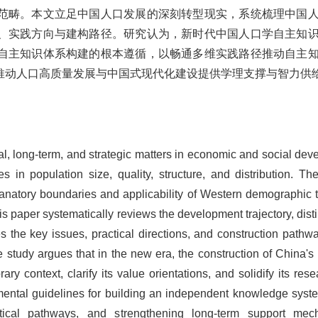
范畴。本文立足中国人口发展的深刻转型现实，系统梳理中国
、实践方向与建构路径。研究认为，新时代中国人口学自主知
自主知识体系构建的根本遵循，以畅通多维实践路径推动自主
推动人口高质量发展与中国式现代化建设提供学理支撑与智力供
 long-term, and strategic matters in economic and social devel
in population size, quality, structure, and distribution. Th
lanatory boundaries and applicability of Western demographic th
s paper systematically reviews the development trajectory, dis
s the key issues, practical directions, and construction path
study argues that in the new era, the construction of China'
y context, clarify its value orientations, and solidify its re
mental guidelines for building an independent knowledge system
ctical pathways, and strengthening long-term support mec