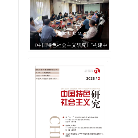
智慧法治学术共同体2025年度联
合征文公告
“学习研究阐释党的二十届三中
全会精神”专栏征稿启事
本刊“中国式现代化理论与实
《中国特色社会主义研究》“构建中
践”栏目入选中宣部“首批哲学社
国特色哲学社会科学”增刊出版座谈
会科学期刊重点专栏”建设名单
会召开
《中国特色社会主义研究》
2024年选题指南
《中国特色社会主义研究》
2023年选题指南
敬告读者