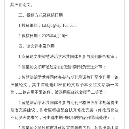
其应征论文。
三、投稿方式及截稿日期
1.
投稿邮箱：
fxhbjb@vip.163.com
2.
截稿日期：
2025
年
4
月
10
日
四、论文评审及刊用
1.
应征论文由智慧法治学术共同体各参与期刊联合初审；
2.
应征论文初审通过后由拟选用期刊负责送外审；
3.
智慧法治学术共同体各参与期刊承诺每刊至少刊用一篇
应征论文，其中首轮选用应征论文授予本次征文活动一等
奖，二轮选用不限篇数，被选用应征论文授予二等奖；
4.
智慧法治学术共同体各参与期刊严格按照学术规范提出
修改完善建议，作者应积极配合认真修改完善（修改后仍达
不到发表要求的，可由选中期刊说明理由后作退稿处理）；
5.
应征论文通过评审及修改完善等程序后，如作出选中意