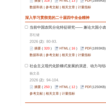
 318
)
 13
)
 |
 |
 |
): 80-93.
 320
)
 16
)
 |
 |
 |
): 94-104.
 250
)
 12
)
 |
 |