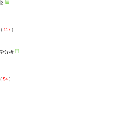
 117
)
 54
)